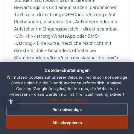
👋 Hallo, ich bin Pixi!
×
Fragen zu Webdesign, SEO
oder Preisen? Frag mich
Cookie-Einstellungen
einfach, ich antworte sofort.
Wir nutzen Cookies auf unserer Website. Technisch notwendige
Cookies sind für die Grundfunktionen erforderlich. Analyse-
1
Cookies (Google Analytics) helfen uns, die Website zu
verbessern - diese werden nur mit Ihrer Zustimmung aktiviert.
Datenschutzerklärung
Nur notwendige
Alle akzeptieren
Termin buchen
Jetzt anrufen