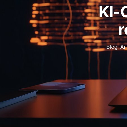
KI-
r
Blog-Art