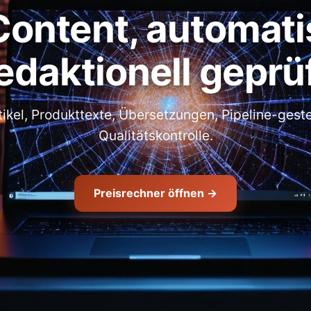
Content, automati
edaktionell geprü
ikel, Produkttexte, Übersetzungen, Pipeline-gest
Qualitätskontrolle.
Preisrechner öffnen →