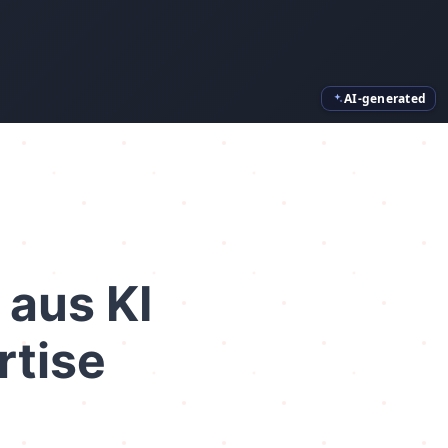
AI-generated
 aus KI
rtise