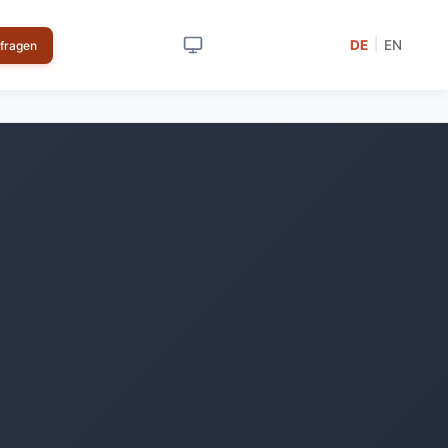
DE
EN
|
nfragen