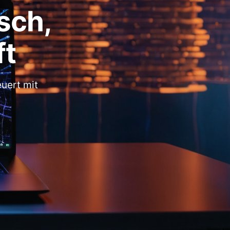
sch,
ft
euert mit