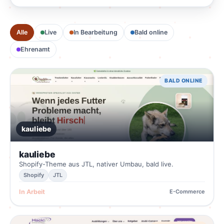
Alle
Live
In Bearbeitung
Bald online
Ehrenamt
BALD ONLINE
VORHER
NACHHER · TWOPIXELS
kauliebe
kauliebe
Shopify-Theme aus JTL, nativer Umbau, bald live.
Shopify
JTL
In Arbeit
E-Commerce