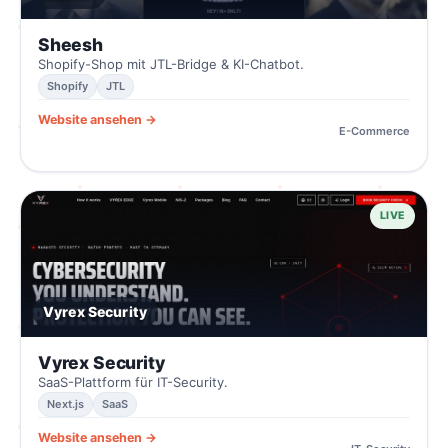
Sheesh
Shopify-Shop mit JTL-Bridge & KI-Chatbot.
Shopify
JTL
Website ansehen →
E-Commerce
LIVE
Vyrex Security
Vyrex Security
SaaS-Plattform für IT-Security.
Next.js
SaaS
Website ansehen →