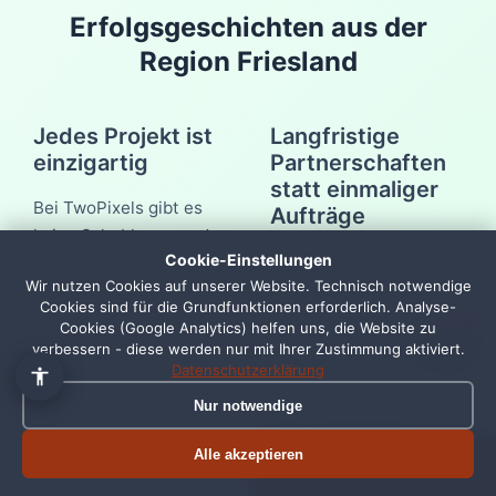
Erfolgsgeschichten aus der
Region Friesland
Jedes Projekt ist
Langfristige
einzigartig
Partnerschaften
statt einmaliger
👋 Hallo, ich bin Pixi!
×
Bei TwoPixels gibt es
Aufträge
Fragen zu Webdesign, SEO
keine Schablonen und
oder Preisen? Frag mich
Viele unserer
Cookie-Einstellungen
einfach, ich antworte sofort.
keine Fließbandarbeit.
Wir nutzen Cookies auf unserer Website. Technisch notwendige
Referenzen sind mehr
Jedes Projekt beginnt
Cookies sind für die Grundfunktionen erforderlich. Analyse-
als nur abgeschlossene
mit einem ausführlichen
1
Cookies (Google Analytics) helfen uns, die Website zu
Projekte. Sie sind der
Gespräch, in dem wir
verbessern - diese werden nur mit Ihrer Zustimmung aktiviert.
Beginn langfristiger
Datenschutzerklärung
Ihre Ziele, Ihre
Partnerschaften. Nach
Zielgruppe und Ihre
Nur notwendige
dem Launch einer
Branche verstehen. Erst
Website endet unsere
Alle akzeptieren
dann entwickeln wir ein
Termin buchen
Jetzt anrufen
Arbeit nicht
Konzept, das genau zu