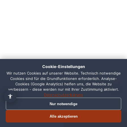
👋 Hallo, ich bin Pixi!
×
Fragen zu Webdesign, SEO
oder Preisen? Frag mich
Cookie-Einstellungen
einfach, ich antworte sofort.
Wir nutzen Cookies auf unserer Website. Technisch notwendige
Cookies sind für die Grundfunktionen erforderlich. Analyse-
1
Cookies (Google Analytics) helfen uns, die Website zu
verbessern - diese werden nur mit Ihrer Zustimmung aktiviert.
Datenschutzerklärung
Nur notwendige
Alle akzeptieren
Termin buchen
Jetzt anrufen