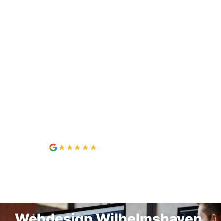
5,0 / 5, 7 Bewertungen
Webdesign IN WILHELMSHAVEN
Webdesign Wilhelmshaven,