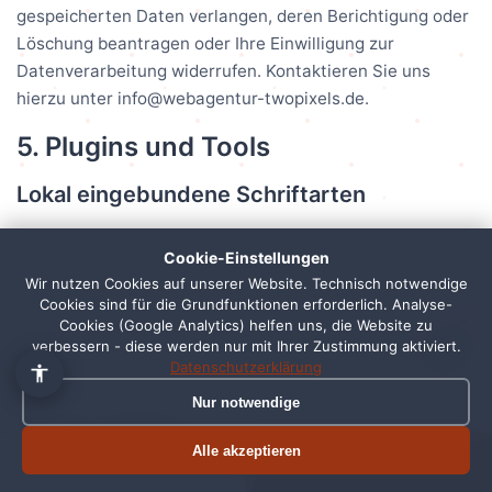
gespeicherten Daten verlangen, deren Berichtigung oder
Löschung beantragen oder Ihre Einwilligung zur
Datenverarbeitung widerrufen. Kontaktieren Sie uns
hierzu unter info@webagentur-twopixels.de.
5. Plugins und Tools
👋 Hallo, ich bin Pixi!
×
Lokal eingebundene Schriftarten
Fragen zu Webdesign, SEO
oder Preisen? Frag mich
Zur einheitlichen Darstellung von Schriftarten verwendet
Cookie-Einstellungen
einfach, ich antworte sofort.
diese Seite sogenannte Web Fonts, die lokal gehostet
Wir nutzen Cookies auf unserer Website. Technisch notwendige
werden. Beim Aufruf einer Seite lädt Ihr Browser die
Cookies sind für die Grundfunktionen erforderlich. Analyse-
1
benötigten Fonts aus unserem lokalen Speicher. Eine
Cookies (Google Analytics) helfen uns, die Website zu
verbessern - diese werden nur mit Ihrer Zustimmung aktiviert.
Verbindung zu externen Servern findet dabei nicht statt,
Datenschutzerklärung
wodurch Ihre IP-Adresse nicht an Dritte übermittelt wird.
Nur notwendige
Google Analytics
Alle akzeptieren
Termin buchen
Jetzt anrufen
Diese Website nutzt nach Ihrer ausdrücklichen