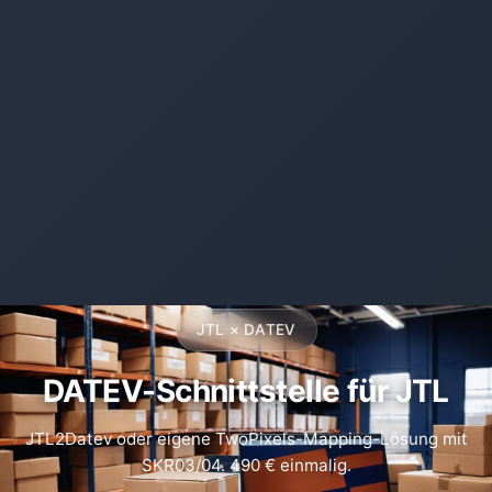
JTL × DATEV
DATEV-Schnittstelle für JTL
JTL2Datev oder eigene TwoPixels-Mapping-Lösung mit
SKR03/04. 490 € einmalig.