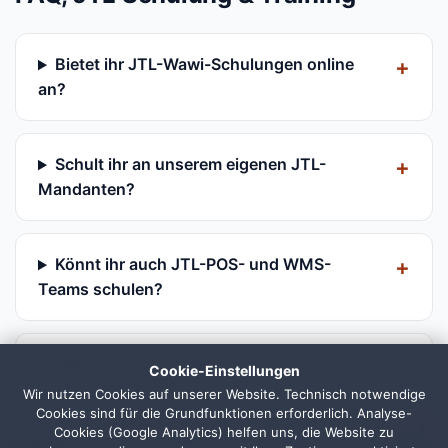
Bietet ihr JTL-Wawi-Schulungen online
an?
Schult ihr an unserem eigenen JTL-
Mandanten?
Könnt ihr auch JTL-POS- und WMS-
Teams schulen?
Macht ihr Schulungen vor Ort?
Cookie-Einstellungen
Wir nutzen Cookies auf unserer Website. Technisch notwendige
Cookies sind für die Grundfunktionen erforderlich. Analyse-
1
Cookies (Google Analytics) helfen uns, die Website zu
Sind die Schulungen für Einsteiger oder