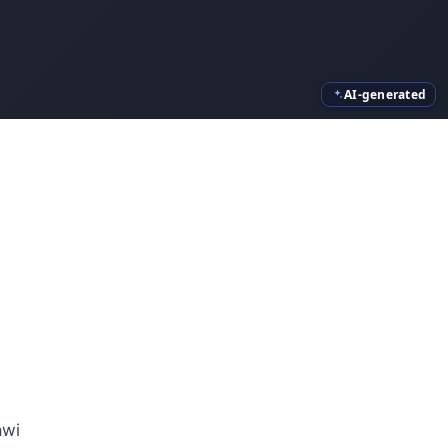
AI-generated
awi