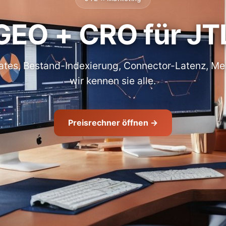
GEO + CRO für JT
tes, Bestand-Indexierung, Connector-Latenz, Me
wir kennen sie alle.
Preisrechner öffnen →