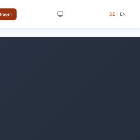
DE
EN
|
nfragen