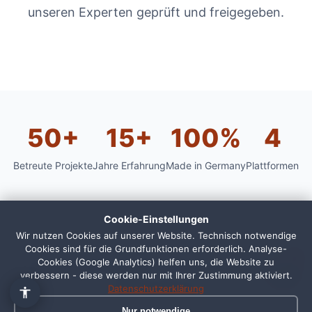
unseren Experten geprüft und freigegeben.
50+
15+
100%
4
Betreute Projekte
Jahre Erfahrung
Made in Germany
Plattformen
Cookie-Einstellungen
Wir nutzen Cookies auf unserer Website. Technisch notwendige
Cookies sind für die Grundfunktionen erforderlich. Analyse-
1
Cookies (Google Analytics) helfen uns, die Website zu
Häufige Fragen zu Social Media
verbessern - diese werden nur mit Ihrer Zustimmung aktiviert.
Marketing
Datenschutzerklärung
Nur notwendige