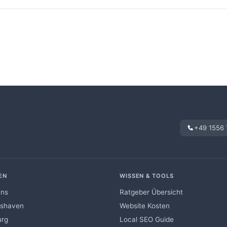
h! Antworten Sie einfach auf die Bestätigungs-E-Mail oder ruf
039821
. Wir finden einen neuen Termin.
+49 1556
EN
WISSEN & TOOLS
ens
Ratgeber Übersicht
mshaven
Website Kosten
urg
Local SEO Guide