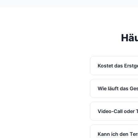
Häu
Kostet das Erst
Nein, das Erstges
kennenlernen, ohn
Wie läuft das Ge
Wir sprechen über 
ehrliche Einschät
Video-Call oder 
eine Zusammenarb
Das entscheiden S
erhalten Sie mit 
Kann ich den Te