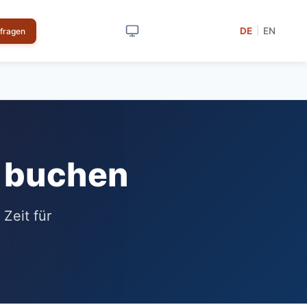
DE
EN
|
nfragen
h buchen
Zeit für