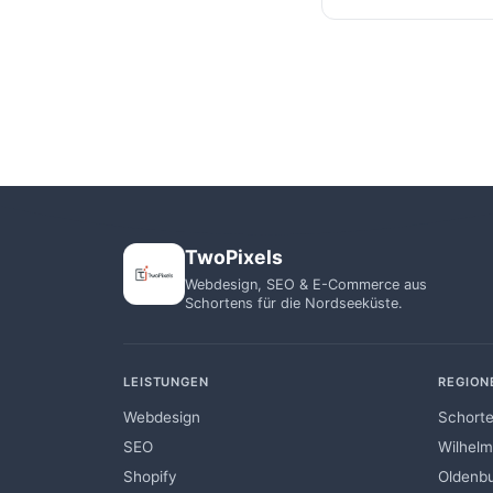
Selbstverständlic
unter
+49 1556 7
TwoPixels
Webdesign, SEO & E-Commerce aus
Schortens für die Nordseeküste.
LEISTUNGEN
REGION
Webdesign
Schort
SEO
Wilhel
Shopify
Oldenb