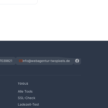
en Sie uns an
 7039821
info@webagentur-twopixels.de
TOOLS
Alle Tools
SSL-Check
Ladezeit-Test