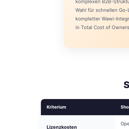
komplexen B2B-Struktur
Wahl für schnellen Go-
kompletter Wawi-Integra
in Total Cost of Owner
S
Kriterium
Sho
Ope
Lizenzkosten