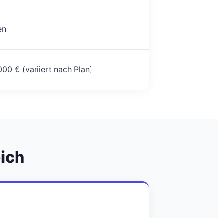
en
00 € (variiert nach Plan)
ich