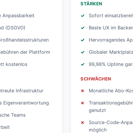
STÄRKEN
e Anpassbarkeit
Sofort einsatzberei
and (DSGVO)
Beste UX im Backend
Großhandelsstrukturen
Hervorragendes Ap
gebühren der Plattform
Globaler Marktplat
tt kostenlos
99,98% Uptime gara
SCHWÄCHEN
reute Infrastruktur
Monatliche Abo-Kos
es Eigenverantwortung
Transaktionsgebühr
genutzt
nische Teams
Source-Code-Anpas
rbeit
möglich