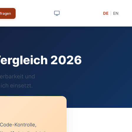
DE
EN
|
nfragen
Vergleich 2026
erbarkeit und
ich einsetzt.
-Code-Kontrolle,