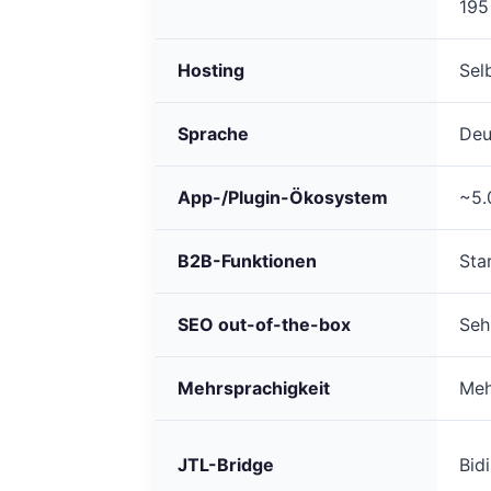
195
Hosting
Sel
Sprache
Deu
App-/Plugin-Ökosystem
~5.
B2B-Funktionen
Sta
SEO out-of-the-box
Seh
Mehrsprachigkeit
Meh
JTL-Bridge
Bid