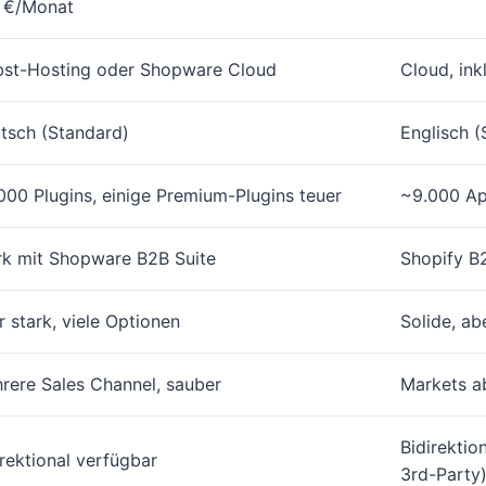
 €/Monat
bst-Hosting oder Shopware Cloud
Cloud, in
tsch (Standard)
Englisch (
000 Plugins, einige Premium-Plugins teuer
~9.000 Ap
rk mit Shopware B2B Suite
Shopify B2
r stark, viele Optionen
Solide, ab
rere Sales Channel, sauber
Markets ab
Bidirektio
irektional verfügbar
3rd-Party