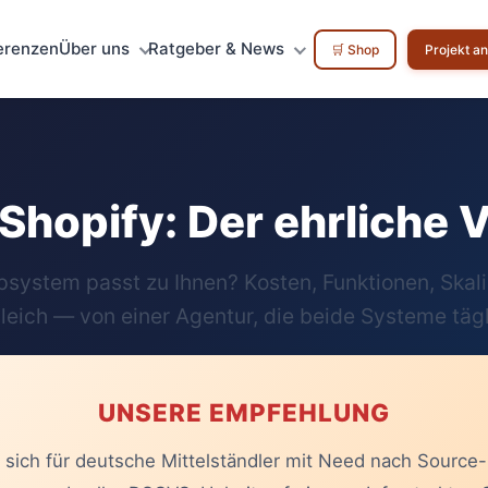
erenzen
Über uns
Ratgeber & News
🛒 Shop
Projekt a
Shopify: Der ehrliche 
system passt zu Ihnen? Kosten, Funktionen, Skali
eich — von einer Agentur, die beide Systeme tägl
UNSERE EMPFEHLUNG
 sich für deutsche Mittelständler mit Need nach Source