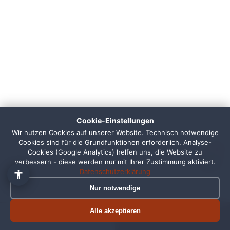
👋 Hallo, ich bin Pixi!
×
Fragen zu Webdesign, SEO
oder Preisen? Frag mich
Cookie-Einstellungen
einfach, ich antworte sofort.
Wir nutzen Cookies auf unserer Website. Technisch notwendige
Cookies sind für die Grundfunktionen erforderlich. Analyse-
1
Cookies (Google Analytics) helfen uns, die Website zu
verbessern - diese werden nur mit Ihrer Zustimmung aktiviert.
Datenschutzerklärung
Nur notwendige
Alle akzeptieren
Termin buchen
Jetzt anrufen