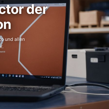
tor der
on
o und allen
r.