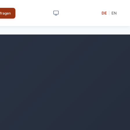
DE
EN
|
nfragen