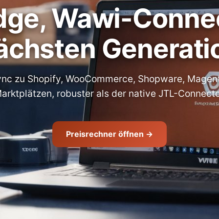
idge, Wawi-Connec
ächsten Generati
ync zu Shopify, WooCommerce, Shopware, Magent
arktplätzen, robuster als der native JTL-Connecto
Preisrechner öffnen →