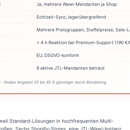
Ja, mehrere Wawi-Mandanten je Shop
t
Echtzeit-Sync, lagerübergreifend
Mehrere Preisgruppen, Staffelpreise, Sale-L
< 4 h Reaktion bei Premium-Support (190 €
EU, DSGVO-konform
6 aktive JTL-Mandanten betreut
to · finales Angebot 25 bis 45 % günstiger durch Bündelung
weil Standard-Lösungen in hochfrequenten Multi-
ßen. Sechs Shopify-Stores, eine JTL-Wawi-Instanz,