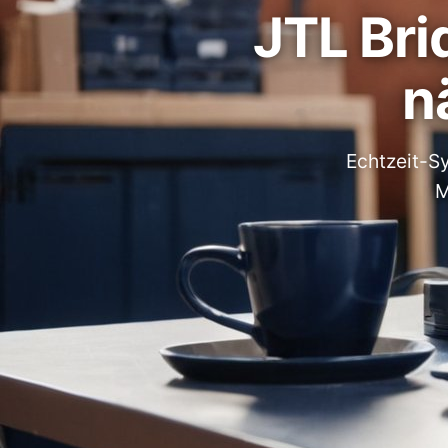
JTL Br
n
Echtzeit-S
M