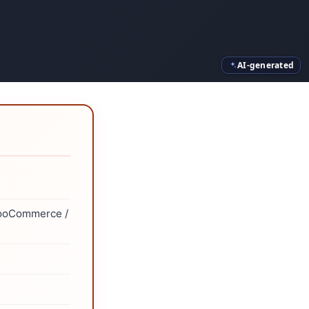
AI-generated
WooCommerce /