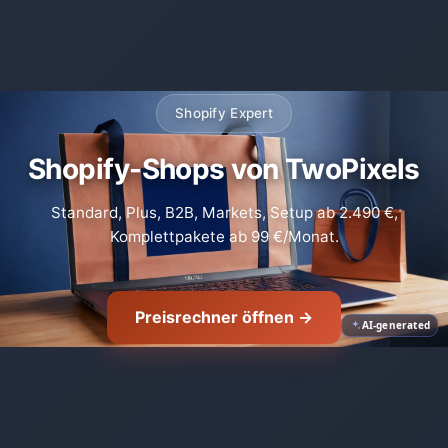
Shopify Expert
Shopify-Shops von TwoPixels
Standard, Plus, B2B, Markets, Setup ab 2.490 €,
Komplettpakete ab 99 €/Monat.
Preisrechner öffnen →
AI-generated