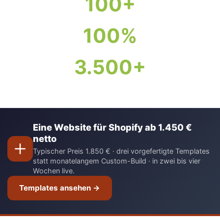
100+
100%
3.500+
Eine Website für Shopify ab 1.450 €
netto
Typischer Preis 1.850 € · drei vorgefertigte Templates
statt monatelangem Custom-Build · in zwei bis vier
Wochen live.
Templates ansehen →