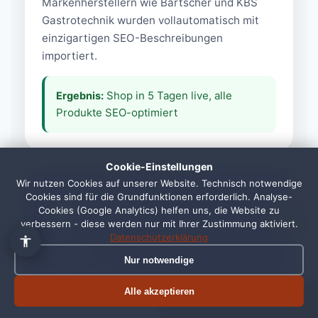
Markenherstellern wie Bartscher und KBS
Gastrotechnik wurden vollautomatisch mit
einzigartigen SEO-Beschreibungen
importiert.
Shop in 5 Tagen live, alle
Ergebnis:
Produkte SEO-optimiert
👋 Hallo, ich bin Pixi!
×
Fragen zu Webdesign, SEO
oder Preisen? Frag mich
Cookie-Einstellungen
einfach, ich antworte sofort.
Wir nutzen Cookies auf unserer Website. Technisch notwendige
Cookies sind für die Grundfunktionen erforderlich. Analyse-
1
Cookies (Google Analytics) helfen uns, die Website zu
verbessern - diese werden nur mit Ihrer Zustimmung aktiviert.
Datenschutzerklärung
Vaype
Nur notwendige
vaype.de →
Alle akzeptieren
Termin buchen
Jetzt anrufen