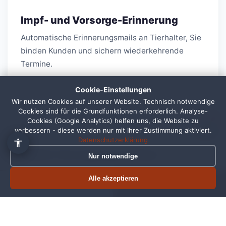
Impf- und Vorsorge-Erinnerung
Automatische Erinnerungsmails an Tierhalter, Sie
binden Kunden und sichern wiederkehrende
Termine.
Cookie-Einstellungen
Wir nutzen Cookies auf unserer Website. Technisch notwendige
Cookies sind für die Grundfunktionen erforderlich. Analyse-
1
🚐
Cookies (Google Analytics) helfen uns, die Website zu
verbessern - diese werden nur mit Ihrer Zustimmung aktiviert.
Datenschutzerklärung
Mobile Versorgung sichtbar
Nur notwendige
Bei Großtier- und Hofpraxen:
Alle akzeptieren
Termin buchen
Jetzt anrufen
Wegbeschreibungen, Einzugsgebiet und
Anfahrtskosten direkt erkennbar.