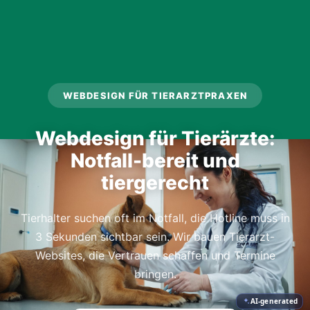
WEBDESIGN FÜR TIERARZTPRAXEN
Webdesign für Tierärzte:
Notfall-bereit und
tiergerecht
Tierhalter suchen oft im Notfall, die Hotline muss in
3 Sekunden sichtbar sein. Wir bauen Tierarzt-
Websites, die Vertrauen schaffen und Termine
bringen.
AI-generated