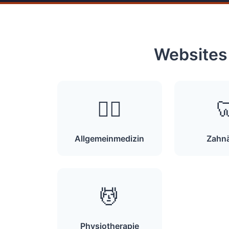
Websites 
👨‍⚕️

Allgemeinmedizin
Zahnä
💆
Physiotherapie