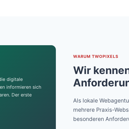
WARUM TWOPIXELS
Wir kennen
ie digitale
Anforderu
ten informieren sich
aren. Der erste
Als lokale Webagentu
mehrere Praxis-Websi
besonderen Anforder