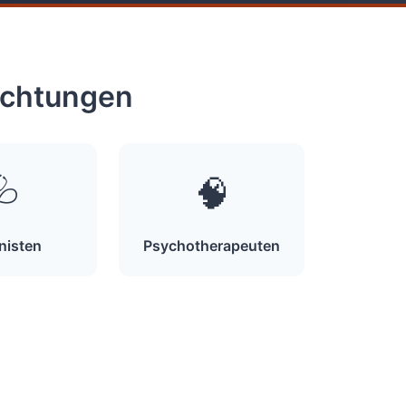
richtungen
🩺
🧠
rnisten
Psychotherapeuten