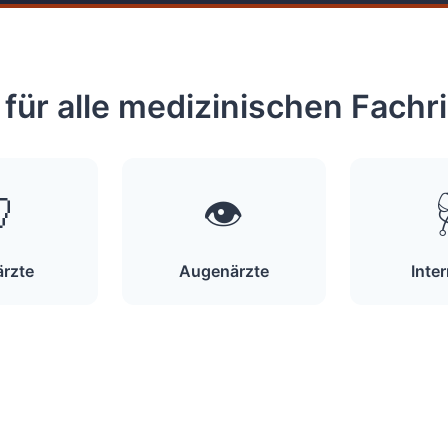
für alle medizinischen Fach

👁️
rzte
Augenärzte
Inte