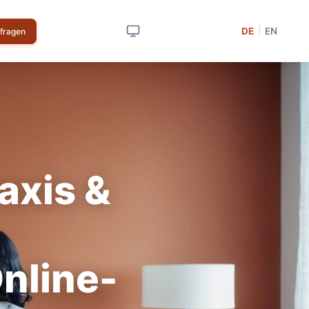
DE
EN
|
nfragen
axis &
nline-