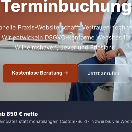
Terminbuchung
ionelle Praxis-Website schafft Vertrauen noch v
 Wir entwickeln DSGVO-konforme Websites für 
Wilhelmshaven, Jever und Friesland.
Kostenlose Beratung →
Jetzt anrufen
ab 850 € netto
 Templates statt monatelangem Custom-Build · in zwei bis vier Woche