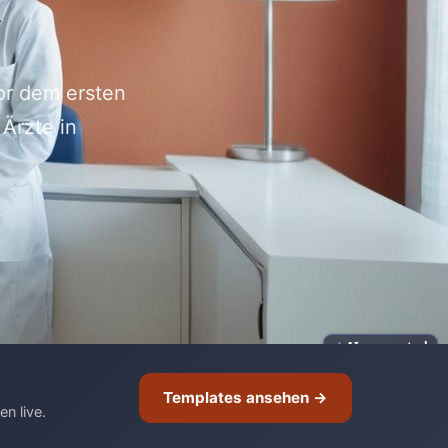
or dem ersten
Ärzte in
AI-generated
Templates ansehen →
n live.