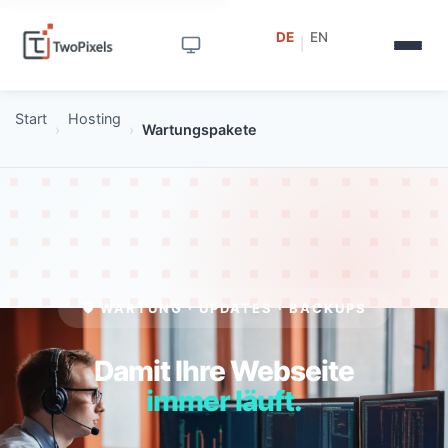
DE
EN
|
Start
Hosting
›
›
Wartungspakete
🛡️ WARTUNG · UPDATES · BACKUPS
Damit Ihre Webseite
immer läuft.