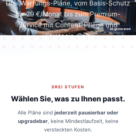
Drei Wartungs-Pläne, vom Basis-Schutz
für 29 €/Monat bis zum Premium-
Service mit Content-Pflege und
AI-generated
Strategie-Call.
DREI STUFEN
Wählen Sie, was zu Ihnen passt.
Alle Pläne sind
jederzeit pausierbar oder
upgradebar
, keine Mindestlaufzeit, keine
versteckten Kosten.