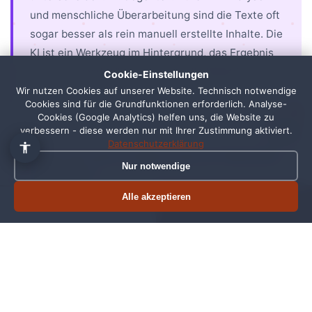
und menschliche Überarbeitung sind die Texte oft
👋 Hallo, ich bin Pixi!
×
sogar besser als rein manuell erstellte Inhalte. Die
Fragen zu Webdesign, SEO
KI ist ein Werkzeug im Hintergrund, das Ergebnis
oder Preisen? Frag mich
ist eine individuelle, professionelle Website.
Cookie-Einstellungen
einfach, ich antworte sofort.
Wir nutzen Cookies auf unserer Website. Technisch notwendige
Cookies sind für die Grundfunktionen erforderlich. Analyse-
1
Cookies (Google Analytics) helfen uns, die Website zu
verbessern - diese werden nur mit Ihrer Zustimmung aktiviert.
Datenschutzerklärung
Kann ich auch selbst eine KI Website
Nur notwendige
erstellen?
Alle akzeptieren
Theoretisch ja, mit Tools wie Wix ADI oder Framer
Termin buchen
Jetzt anrufen
AI. Aber diese Lösungen haben Grenzen:
Standard-Templates, eingeschraenkte SEO-
möglichkeiten, keine individuelle Anpassung. Bei
TwoPixels kombinieren wir die Effizienz von KI mit
der Expertise von Profis. Das Ergebnis ist eine